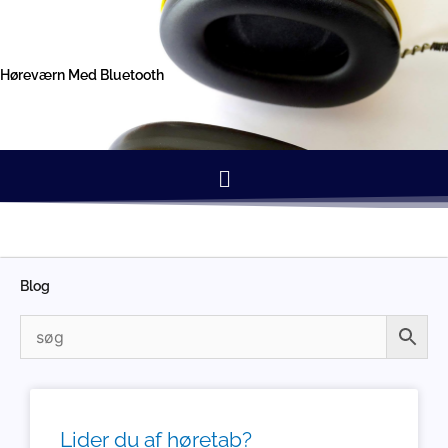
Gå
til
indholdet
Høreværn Med Bluetooth
Menu
Blog
Lider du af høretab?