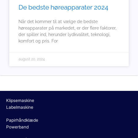
De bedste høreapparater 2024
Når det kommer til at vælge de bedste
høreapparater på markedet, er der flere faktorer,
der spiller ind, herunder lydkvalitet, teknologi,
komfort og pris. For
august 20, 2024
Klipsemaskine
Labelmaskine
Papirhåndklæde
Powerband