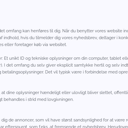
andet omfang kan henføres til dig. Når du benytter vores website 
af indhold, hvis du tilmelder dig vores nyhedsbrev, deltager i kon
s eller foretager køb via websitet.
: Et unikt ID og tekniske oplysninger om din computer, tablet ell
r). I det omfang du selv giver eksplicit samtykke hertil og selv in
talingsoplysninger. Det vil typisk være i forbindelse med oprett
t dine oplysninger hændeligt eller ulovligt bliver slettet, offentligg
 behandles i strid med lovgivningen.
 dig de annoncer, som vil have størst sandsynlighed for at være re
har efterspurgt, som f.eks. at fremsende et nyhedsbrev. Herudover