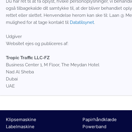
Du har ret til at få oplyst, hvilke personoplysninger, vi beha
også tilbagekalde dit samtykke til, at der bliver behandlet oply
rettet eller slettet. Henvendelse herom kan ske til: Laan @ M
mulighed for at tage kontakt til
Datatilsynet
.
Udgiver
Websitet ejes og publiceres af:
Tropic Traffic LLC-FZ
Business Center 1, M Floor, The Meydan Hotel
Nad Al Sheba
Dubai
UAE
Klipsemaskine
Papirhåndklæde
Labelmaskine
Powerband