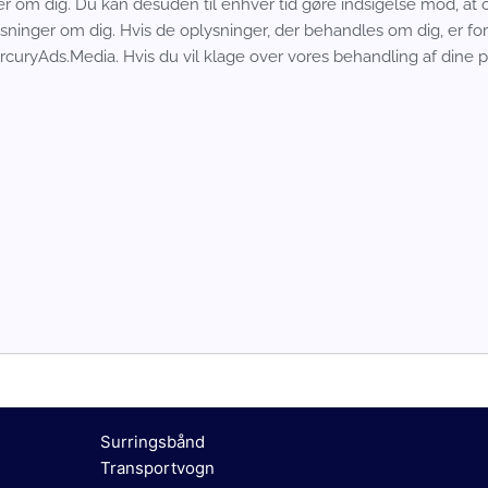
ndler om dig. Du kan desuden til enhver tid gøre indsigelse mod, a
sninger om dig. Hvis de oplysninger, der behandles om dig, er forke
ercuryAds.Media. Hvis du vil klage over vores behandling af dine 
Surringsbånd
Transportvogn