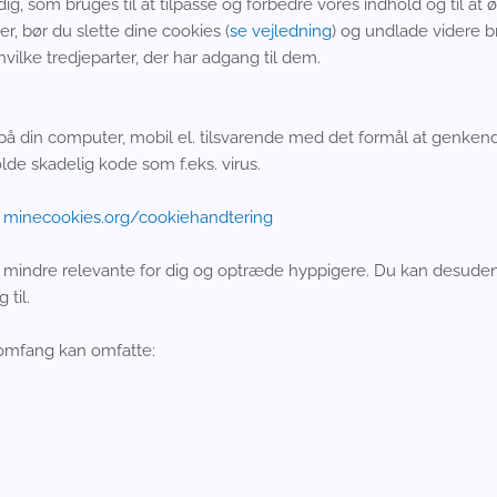
, som bruges til at tilpasse og forbedre vores indhold og til at
r, bør du slette dine cookies (
se vejledning
) og undlade videre b
vilke tredjeparter, der har adgang til dem.
å din computer, mobil el. tilsvarende med det formål at genkende
lde skadelig kode som f.eks. virus.
:
minecookies.org/cookiehandtering
ve mindre relevante for dig og optræde hyppigere. Du kan desuden 
 til.
e omfang kan omfatte: