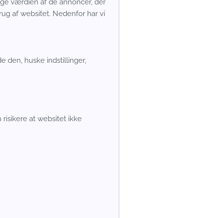
 øge værdien af de annoncer, der
rug af websitet. Nedenfor har vi
 den, huske indstillinger,
risikere at websitet ikke