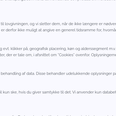
d til lovgivningen, og vi sletter dem, når de ikke længere er nød
r derfor ikke muligt at angive en generel tidsramme for, hvornår
vt. klikker på, geografisk placering, køn og alderssegment m.v. vi
er, der er tale om, i afsnittet om ”Cookies” ovenfor. Oplysningern
og behandling af data. Disse behandler udelukkende oplysninger 
 kun ske, hvis du giver samtykke til det. Vi anvender kun databeha