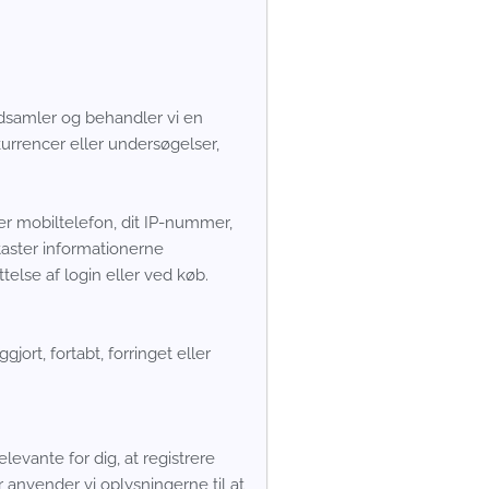
indsamler og behandler vi en
kurrencer eller undersøgelser,
er mobiltelefon, dit IP-nummer,
dtaster informationerne
else af login eller ved køb.
jort, fortabt, forringet eller
levante for dig, at registrere
 anvender vi oplysningerne til at